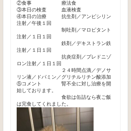
②食事 療法食
③本日の検査 血液検査
④本日の治療 抗生剤／アンピシリン
注射／午後１回
制吐剤／マロピタント
注射／１日１回
鉄剤／デキストラン鉄
注射／１日１回
抗炎症剤／プレドニゾ
ロン注射／１日１回
２４時間点滴／デノサ
リン液／ドパミン／グリチルリチン酸添加
⑤コメント 腎不全に対し治療を開
始しております。
食欲は缶詰なら夜ご飯
は完食してくれました。