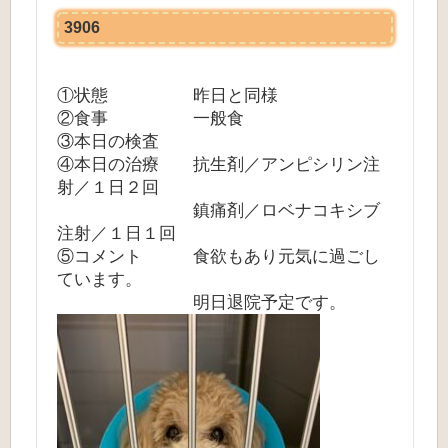
3906
①状態 昨日と同様
②食事 一般食
③本日の検査
④本日の治療 抗生剤／アンピシリン注
射／１日２回
鎮痛剤／ロベナコキシブ
注射／１日１回
⑤コメント 食欲もあり元気に過ごし
ています。
明日退院予定です。