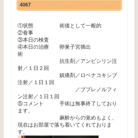
4067
①状態 術後として一般的
②食事
③本日の検査
④本日の治療 卵巣子宮摘出
術
抗生剤／アンピシリン注
射／１日２回
鎮痛剤／ロベナコキシブ
注射／１日１回
／ブプレノルフィ
ン注射／１日１回
⑤コメント 手術は無事終了しており
ます。
麻酔からの覚めもよく、
現在はお部屋で落ち着いてくれておりま
す。