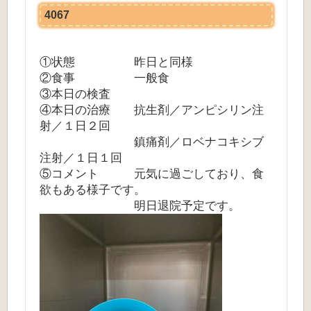
4067
①状態 昨日と同様
②食事 一般食
③本日の検査
④本日の治療 抗生剤／アンピシリン注
射／１日２回
鎮痛剤／ロベナコキシブ
注射／１日１回
⑤コメント 元気に過ごしており、食
欲もある様子です。
明日退院予定です。