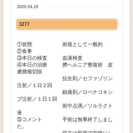
2025.04.18
3277
①状態 術後として一般的
②食事
③本日の検査 血液検査
④本日の治療 臍ヘルニア整復術 皮
膚腫瘤切除
抗生剤／セファゾリン
注射／１日２回
鎮痛剤／ロベナコキシ
ブ注射／１日１回
術中点滴／ソルラクト
液
⑤コメント 手術は無事終了しまし
た。