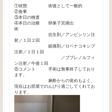
①状態 術後として一般的
②食事
③本日の検査
④本日の治療 卵巣子宮摘出
術
抗生剤／アンピシリン注
射／１日２回
鎮痛剤／ロベナコキシブ
注射／１日１回
／ブプレノルフィ
ン注射／午後１回
⑤コメント 手術は無事終了しており
ます。
麻酔からの覚めもよく、
現在はお部屋でのんびり過ごしてくれてお
ります。