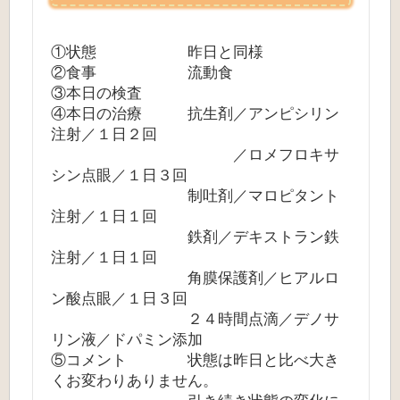
①状態 昨日と同様
②食事 流動食
③本日の検査
④本日の治療 抗生剤／アンピシリン
注射／１日２回
／ロメフロキサ
シン点眼／１日３回
制吐剤／マロピタント
注射／１日１回
鉄剤／デキストラン鉄
注射／１日１回
角膜保護剤／ヒアルロ
ン酸点眼／１日３回
２４時間点滴／デノサ
リン液／ドパミン添加
⑤コメント 状態は昨日と比べ大き
くお変わりありません。