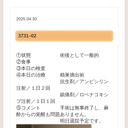
2025.04.30
3731−02
①状態 術後として一般的
②食事
③本日の検査
④本日の治療 精巣摘出術
抗生剤／アンピシリン
注射／１日２回
鎮痛剤／ロベナコキシ
ブ注射／１日１回
⑤コメント 手術は無事終了し、麻
酔からの覚醒も問題ありません。
明日退院予定です。