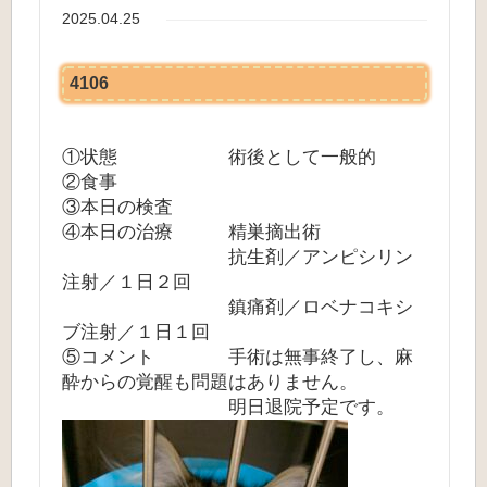
2025.04.25
4106
①状態 術後として一般的
②食事
③本日の検査
④本日の治療 精巣摘出術
抗生剤／アンピシリン
注射／１日２回
鎮痛剤／ロベナコキシ
ブ注射／１日１回
⑤コメント 手術は無事終了し、麻
酔からの覚醒も問題はありません。
明日退院予定です。