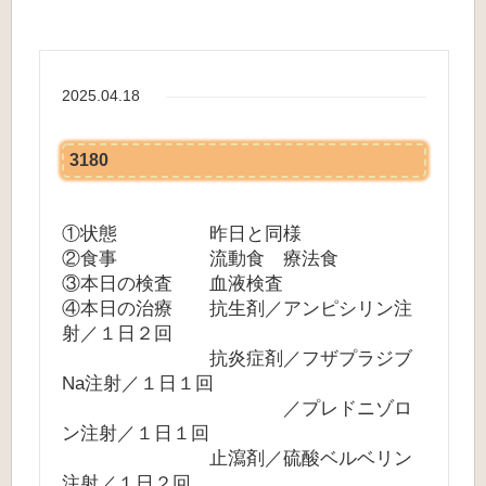
2025.04.18
3180
①状態 昨日と同様
②食事 流動食 療法食
③本日の検査 血液検査
④本日の治療 抗生剤／アンピシリン注
射／１日２回
抗炎症剤／フザプラジブ
Na注射／１日１回
／プレドニゾロ
ン注射／１日１回
止瀉剤／硫酸ベルベリン
注射／１日２回