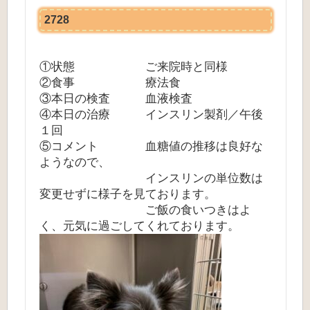
2728
①状態 ご来院時と同様
②食事 療法食
③本日の検査 血液検査
④本日の治療 インスリン製剤／午後
１回
⑤コメント 血糖値の推移は良好な
ようなので、
インスリンの単位数は
変更せずに様子を見ております。
ご飯の食いつきはよ
く、元気に過ごしてくれております。