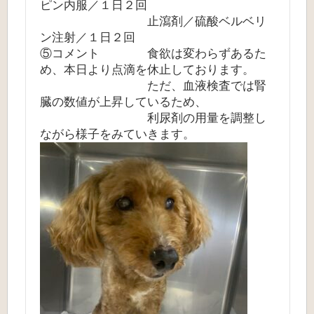
ピン内服／１日２回
止瀉剤／硫酸ベルベリ
ン注射／１日２回
⑤コメント 食欲は変わらずあるた
め、本日より点滴を休止しております。
ただ、血液検査では腎
臓の数値が上昇しているため、
利尿剤の用量を調整し
ながら様子をみていきます。