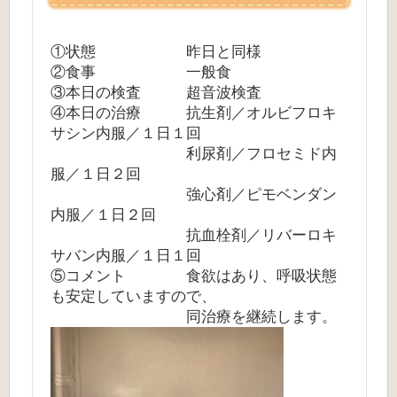
①状態 昨日と同様
②食事 一般食
③本日の検査 超音波検査
④本日の治療 抗生剤／オルビフロキ
サシン内服／１日１回
利尿剤／フロセミド内
服／１日２回
強心剤／ピモベンダン
内服／１日２回
抗血栓剤／リバーロキ
サバン内服／１日１回
⑤コメント 食欲はあり、呼吸状態
も安定していますので、
同治療を継続します。