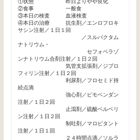
①状態 昨日よりやや良化
②食事 一般食
③本日の検査 血液検査
④本日の治療 抗生剤／エンロフロキ
サシン注射／１日１回
／スルバクタム
ナトリウム・
セフォペラゾ
ンナトリウム合剤注射／１日２回
気管支拡張剤／ジプロ
フィリン注射／１日２回
利尿剤／フロセミド持
続点滴
強心剤／ピモベンダン
注射／１日２回
止瀉剤／硫酸ベルベリ
ン注射／１日２回
制吐剤／マロピタント
注射／１日１回
２４時間点滴／ソルラ