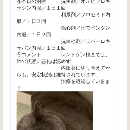
④本日の治療 抗生剤／オルビフロキ
サシン内服／１日１回
利尿剤／フロセミド内
服／１日２回
強心剤／ピモベンダン
内服／１日２回
抗血栓剤／リバーロキ
サバン内服／１日１回
⑤コメント レントゲン検査では、
肺の状態に悪化は認めず、
内服薬に切り替えてか
らも、安定状態は維持されています。
治療を継続していきま
す。