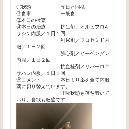
①状態 昨日と同様
②食事 一般食
③本日の検査
④本日の治療 抗生剤／オルビフロキ
サシン内服／１日１回
利尿剤／フロセミド内
服／１日２回
強心剤／ピモベンダン
内服／１日２回
抗血栓剤／リバーロキ
サバン内服／１日１回
⑤コメント 本日より薬を全て内服
薬に切り替えています。
呼吸状態も落ち着いて
おり、食欲も旺盛です。