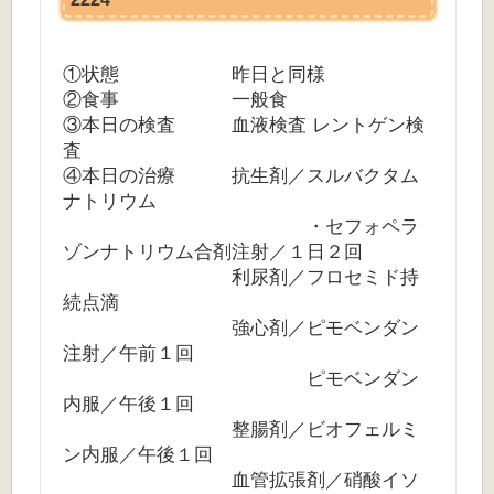
①状態 昨日と同様
②食事 一般食
③本日の検査 血液検査 レントゲン検
査
④本日の治療 抗生剤／スルバクタム
ナトリウム
・セフォペラ
ゾンナトリウム合剤注射／１日２回
利尿剤／フロセミド持
続点滴
強心剤／ピモベンダン
注射／午前１回
ピモベンダン
内服／午後１回
整腸剤／ビオフェルミ
ン内服／午後１回
血管拡張剤／硝酸イソ