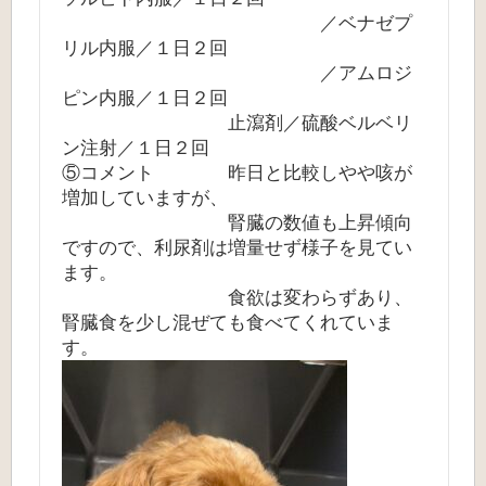
／ベナゼプ
リル内服／１日２回
／アムロジ
ピン内服／１日２回
止瀉剤／硫酸ベルベリ
ン注射／１日２回
⑤コメント 昨日と比較しやや咳が
増加していますが、
腎臓の数値も上昇傾向
ですので、利尿剤は増量せず様子を見てい
ます。
食欲は変わらずあり、
腎臓食を少し混ぜても食べてくれていま
す。