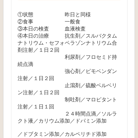
①状態 昨日と同様
②食事 一般食
③本日の検査 血液検査
④本日の治療 抗生剤／スルバクタム
ナトリウム・セフォペラゾンナトリウム合
剤注射／１日２回
利尿剤／フロセミド持
続点滴
強心剤／ピモベンダン
注射／１日２回
止瀉剤／硫酸ベルベリ
ン注射／１日２回
制吐剤／マロピタント
注射／１日１回
２４時間点滴／ソルラ
クト液／カリウム添加／ドパミン添加
／ドブタミン添加／カルペリチド添加