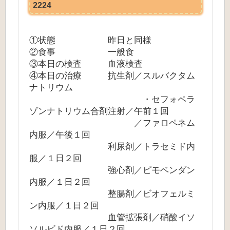
2224
①状態 昨日と同様
②食事 一般食
③本日の検査 血液検査
④本日の治療 抗生剤／スルバクタム
ナトリウム
・セフォペラ
ゾンナトリウム合剤注射／午前１回
／ファロペネム
内服／午後１回
利尿剤／トラセミド内
服／１日２回
強心剤／ピモベンダン
内服／１日２回
整腸剤／ビオフェルミ
ン内服／１日２回
血管拡張剤／硝酸イソ
ソルビド内服／１日２回