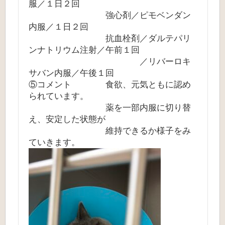
服／１日２回
強心剤／ピモベンダン
内服／１日２回
抗血栓剤／ダルテパリ
ンナトリウム注射／午前１回
／リバーロキ
サバン内服／午後１回
⑤コメント 食欲、元気ともに認め
られています。
薬を一部内服に切り替
え、安定した状態が
維持できるか様子をみ
ていきます。