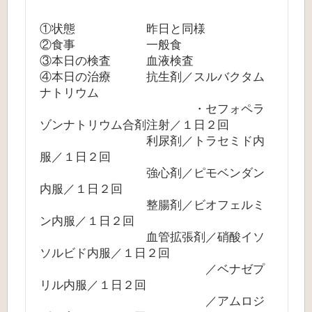
①状態 昨日と同様
②食事 一般食
③本日の検査 血液検査
④本日の治療 抗生剤／スルバクタム
ナトリウム
・セフォペラ
ゾンナトリウム合剤注射／１日２回
利尿剤／トラセミド内
服／１日２回
強心剤／ピモベンダン
内服／１日２回
整腸剤／ビオフェルミ
ン内服／１日２回
血管拡張剤／硝酸イソ
ソルビド内服／１日２回
／ベナゼプ
リル内服／１日２回
／アムロジ