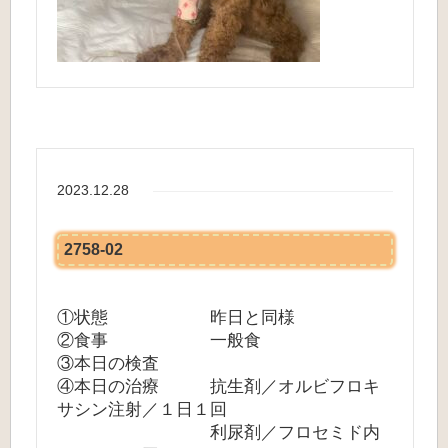
2023.12.28
2758-02
①状態 昨日と同様
②食事 一般食
③本日の検査
④本日の治療 抗生剤／オルビフロキ
サシン注射／１日１回
利尿剤／フロセミド内