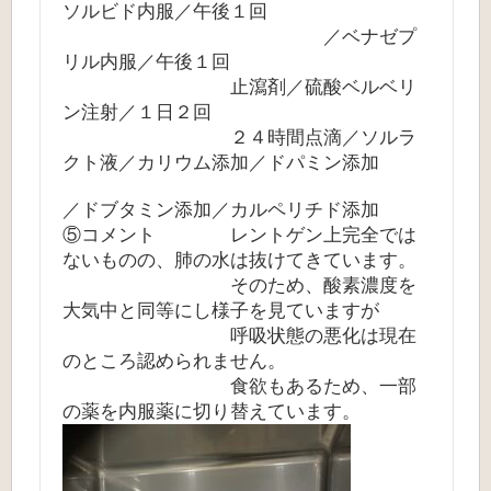
ソルビド内服／午後１回
／ベナゼプ
リル内服／午後１回
止瀉剤／硫酸ベルベリ
ン注射／１日２回
２４時間点滴／ソルラ
クト液／カリウム添加／ドパミン添加
／ドブタミン添加／カルペリチド添加
⑤コメント レントゲン上完全では
ないものの、肺の水は抜けてきています。
そのため、酸素濃度を
大気中と同等にし様子を見ていますが
呼吸状態の悪化は現在
のところ認められません。
食欲もあるため、一部
の薬を内服薬に切り替えています。