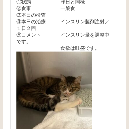
①状態 昨日と同様
②食事 一般食
③本日の検査
④本日の治療 インスリン製剤注射／
１日２回
⑤コメント インスリン量を調整中
です。
食欲は旺盛です。