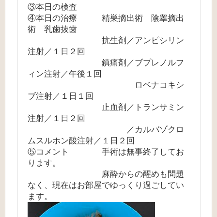
③本日の検査
④本日の治療 精巣摘出術 陰睾摘出
術 乳歯抜歯
抗生剤／アンピシリン
注射／１日２回
鎮痛剤／ブプレノルフ
ィン注射／午後１回
ロベナコキシ
ブ注射／１日１回
止血剤／トランサミン
注射／１日２回
／カルバゾクロ
ムスルホン酸注射／１日２回
⑤コメント 手術は無事終了してお
ります。
麻酔からの醒めも問題
なく、現在はお部屋でゆっくり過ごしてい
ます。