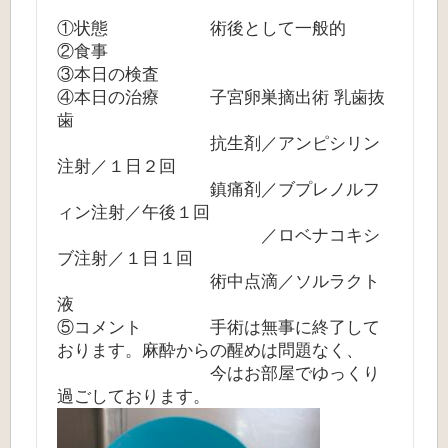
①状態 術後として一般的
②食事
③本日の検査
④本日の治療 子宮卵巣摘出術 乳歯抜
歯
抗生剤／アンピシリン
注射／１日２回
鎮痛剤／ブプレノルフ
ィン注射／午後１回
／ロベナコキシ
ブ注射／１日１回
術中点滴／ソルラクト
液
⑤コメント 手術は無事に終了して
おります。麻酔からの醒めは問題なく、
今はお部屋でゆっくり
過ごしております。