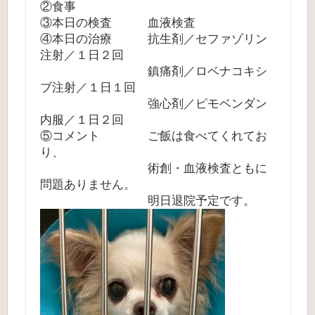
②食事
③本日の検査 血液検査
④本日の治療 抗生剤／セファゾリン
注射／１日２回
鎮痛剤／ロベナコキシ
ブ注射／１日１回
強心剤／ピモベンダン
内服／１日２回
⑤コメント ご飯は食べてくれてお
り、
術創・血液検査ともに
問題ありません。
明日退院予定です。