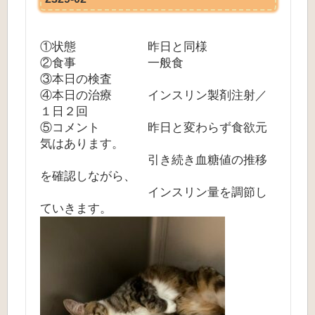
①状態 昨日と同様
②食事 一般食
③本日の検査
④本日の治療 インスリン製剤注射／
１日２回
⑤コメント 昨日と変わらず食欲元
気はあります。
引き続き血糖値の推移
を確認しながら、
インスリン量を調節し
ていきます。