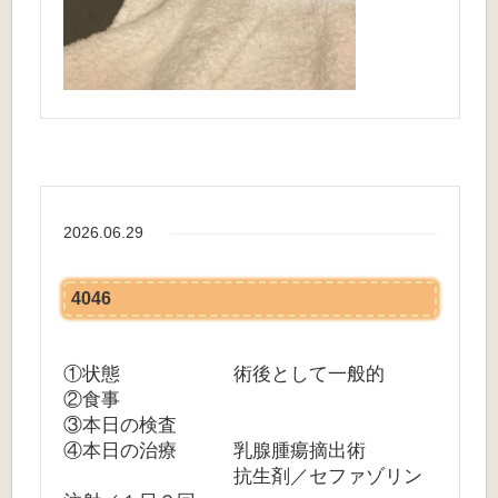
2026.06.29
4046
①状態 術後として一般的
②食事
③本日の検査
④本日の治療 乳腺腫瘍摘出術
抗生剤／セファゾリン