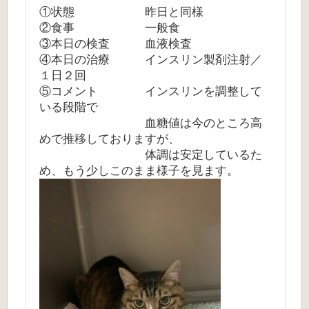
①状態 昨日と同様
②食事 一般食
③本日の検査 血液検査
④本日の治療 インスリン製剤注射／
１日２回
⑤コメント インスリンを調整して
いる段階で
血糖値は今のところ高
めで推移しておりますが、
体調は安定しているた
め、もう少しこのまま様子を見ます。