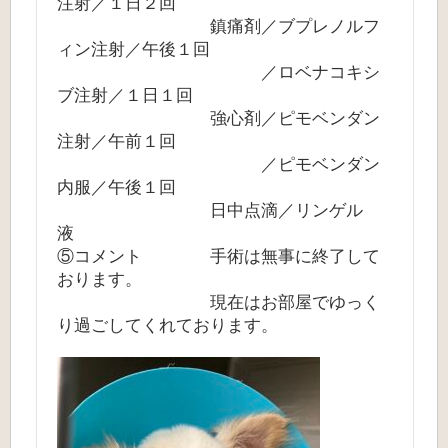
注射／１日２回
鎮痛剤／ブプレノルフ
ィン注射／午後１回
／ロベナコキシ
ブ注射／１日１回
強心剤／ピモベンダン
注射／午前１回
／ピモベンダン
内服／午後１回
日中点滴／リンゲル
液
⑤コメント 手術は無事に終了して
おります。
現在はお部屋でゆっく
り過ごしてくれております。