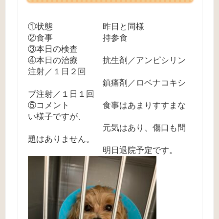
①状態 昨日と同様
②食事 持参食
③本日の検査
④本日の治療 抗生剤／アンピシリン
注射／１日２回
鎮痛剤／ロベナコキシ
ブ注射／１日１回
⑤コメント 食事はあまりすすまな
い様子ですが、
元気はあり、傷口も問
題はありません。
明日退院予定です。