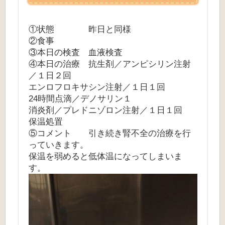
①状態 昨日と同様
②食事
③本日の検査 血液検査
④本日の治療 抗生剤／アンピシリン注射
／１日２回
エンロフロキサシン注射／１日１回
24時間点滴／デノサリン１
消炎剤／プレドニゾロン注射／１日１回
保温処置
⑤コメント 引き続き腎不全の治療を行
っていきます。
保温を弱めると低体温になってしまいま
す。