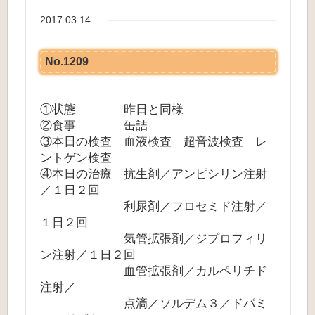
2017.03.14
No.1209
①状態 昨日と同様
②食事 缶詰
③本日の検査 血液検査 超音波検査 レ
ントゲン検査
④本日の治療 抗生剤／アンピシリン注射
／１日２回
利尿剤／フロセミド注射／
１日２回
気管拡張剤／ジプロフィリ
ン注射／１日２回
血管拡張剤／カルペリチド
注射／
点滴／ソルデム３／ドパミ