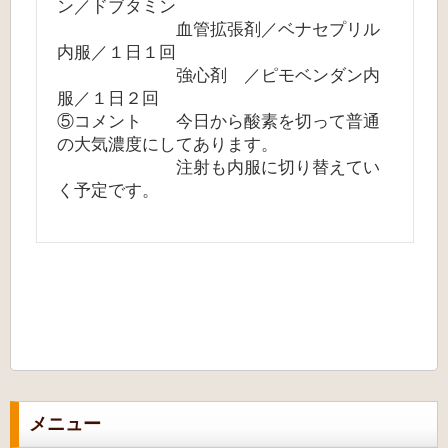
ン／ドブタミン
血管拡張剤／ベナセプリル
内服／１日１回
強心剤 ／ピモベンダン内
服／１日２回
⑤コメント 今日から酸素を切って普通
の大気濃度にしてあります。
注射も内服に切り替えてい
く予定です。
メニュー