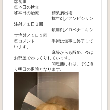
②食事
③本日の検査
④本日の治療 精巣摘出術
抗生剤／アンピシリン
注射／１日２回
鎮痛剤／ロベナコキシ
ブ注射／１日１回
⑤コメント 手術は無事に終了して
います。
麻酔からも醒め、今は
お部屋でゆっくりしています。
問題無ければ、予定通
り明日の退院となります。