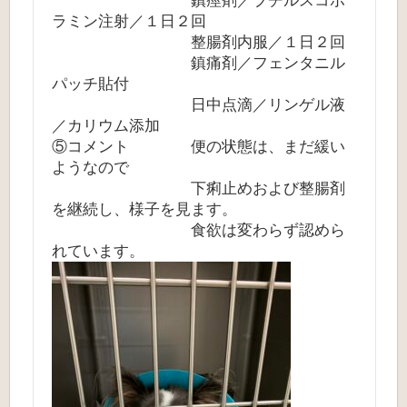
鎮痙剤／ブチルスコポ
ラミン注射／１日２回
整腸剤内服／１日２回
鎮痛剤／フェンタニル
パッチ貼付
日中点滴／リンゲル液
／カリウム添加
⑤コメント 便の状態は、まだ緩い
ようなので
下痢止めおよび整腸剤
を継続し、様子を見ます。
食欲は変わらず認めら
れています。