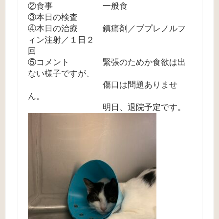
②食事 一般食
③本日の検査
④本日の治療 鎮痛剤／ブプレノルフ
ィン注射／１日２
回
⑤コメント 緊張のためか食欲は出
ない様子ですが、
傷口は問題ありませ
ん。
明日、退院予定です。