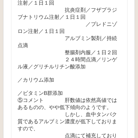
注射／１日１回
抗炎症剤／フザプラジ
ブナトリウム注射／１日１回
／プレドニゾ
ロン注射／１日１回
アルブミン製剤／持続
点滴
整腸剤内服／１日２回
２４時間点滴／リンゲ
ル液／グリチルリチン酸添加
／カリウム添加
／ビタミンB群添加
⑤コメント 肝数値は依然高値では
あるものの、やや低下傾向のようです。
しかし、血中タンパク
質であるアルブミン濃度が低下しておりま
すので、
点滴にて補充しており