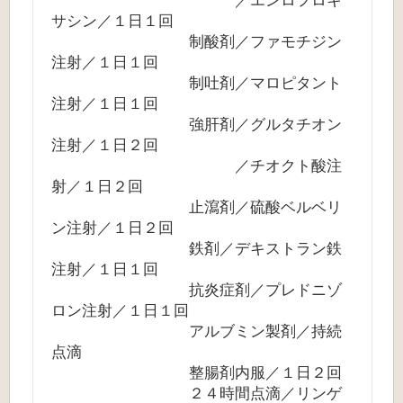
／エンロフロキ
サシン／１日１回
制酸剤／ファモチジン
注射／１日１回
制吐剤／マロピタント
注射／１日１回
強肝剤／グルタチオン
注射／１日２回
／チオクト酸注
射／１日２回
止瀉剤／硫酸ベルベリ
ン注射／１日２回
鉄剤／デキストラン鉄
注射／１日１回
抗炎症剤／プレドニゾ
ロン注射／１日１回
アルブミン製剤／持続
点滴
整腸剤内服／１日２回
２４時間点滴／リンゲ