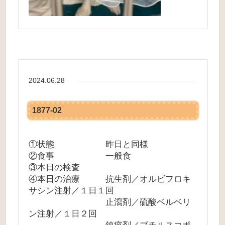
2024.06.28
1877-02
①状態 昨日と同様
②食事 一般食
③本日の検査
④本日の治療 抗生剤／オルビフロキ
サシン注射／１日１回
止瀉剤／硫酸ベルベリ
ン注射／１日２回