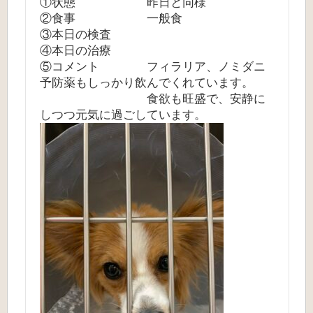
①状態 昨日と同様
②食事 一般食
③本日の検査
④本日の治療
⑤コメント フィラリア、ノミダニ
予防薬もしっかり飲んでくれています。
食欲も旺盛で、安静に
しつつ元気に過ごしています。