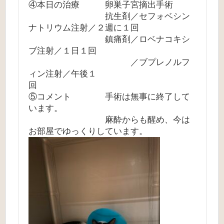
④本日の治療 卵巣子宮摘出手術
抗生剤／セフォベシン
ナトリウム注射／２週に１回
鎮痛剤／ロベナコキシ
ブ注射／１日１回
／ブプレノルフ
ィン注射／午後１
回
⑤コメント 手術は無事に終了して
います。
麻酔からも醒め、今は
お部屋でゆっくりしています。