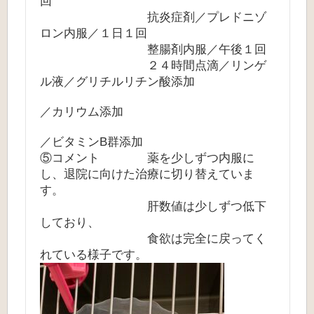
回
抗炎症剤／プレドニゾ
ロン内服／１日１回
整腸剤内服／午後１回
２４時間点滴／リンゲ
ル液／グリチルリチン酸添加
／カリウム添加
／ビタミンB群添加
⑤コメント 薬を少しずつ内服に
し、退院に向けた治療に切り替えていま
す。
肝数値は少しずつ低下
しており、
食欲は完全に戻ってく
れている様子です。