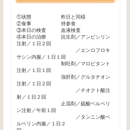
①状態 昨日と同様
②食事 持参食
③本日の検査 血液検査
④本日の治療 抗生剤／アンピシリン
注射／１日２回
／エンロフロキ
サシン内服／１日１回
制吐剤／マロピタント
注射／１日１回
強肝剤／グルタチオン
注射／１日２回
／チオクト酸注
射／１日２回
止瀉剤／硫酸ベルベリ
ン注射／午前１回
／タンニン酸ベ
ルベリン内服／１日２