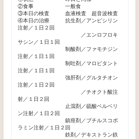
②食事 一般食
③本日の検査 血液検査 超音波検査
④本日の治療 抗生剤／アンピシリン
注射／１日２回
／エンロフロキ
サシン／１日１回
制酸剤／ファモチジン
注射／１日１回
制吐剤／マロピタント
注射／１日１回
強肝剤／グルタチオン
注射／１日２回
／チオクト酸注
射／１日２回
止瀉剤／硫酸ベルベリ
ン注射／１日２回
鎮痙剤／ブチルスコポ
ラミン注射／１日２回
鉄剤／デキストラン鉄