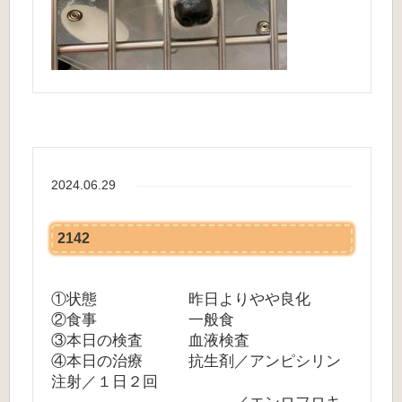
2024.06.29
2142
①状態 昨日よりやや良化
②食事 一般食
③本日の検査 血液検査
④本日の治療 抗生剤／アンピシリン
注射／１日２回