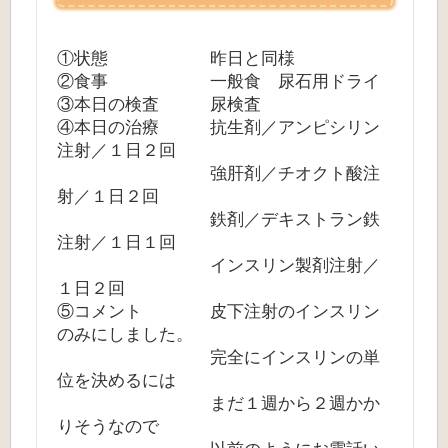
①状態 昨日と同様
②食事 一般食 尿石用ドライ
③本日の検査 尿検査
④本日の治療 抗生剤／アンピシリン
注射／１日２回
強肝剤／チオクト酸注
射／１日２回
鉄剤／デキストラン鉄
注射／１日１回
インスリン製剤注射／
１日２回
⑤コメント 皮下注射のインスリン
のみにしました。
完全にインスリンの単
位を決めるには
まだ１週から２週かか
りそうなので