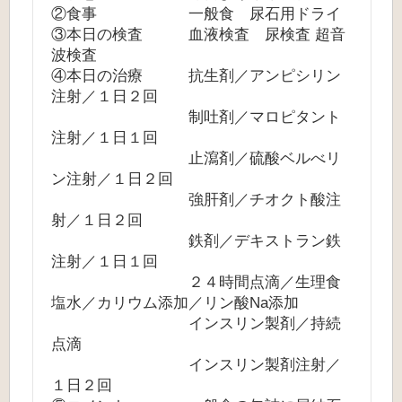
②食事 一般食 尿石用ドライ
③本日の検査 血液検査 尿検査 超音
波検査
④本日の治療 抗生剤／アンピシリン
注射／１日２回
制吐剤／マロピタント
注射／１日１回
止瀉剤／硫酸ベルべリ
ン注射／１日２回
強肝剤／チオクト酸注
射／１日２回
鉄剤／デキストラン鉄
注射／１日１回
２４時間点滴／生理食
塩水／カリウム添加／リン酸Na添加
インスリン製剤／持続
点滴
インスリン製剤注射／
１日２回