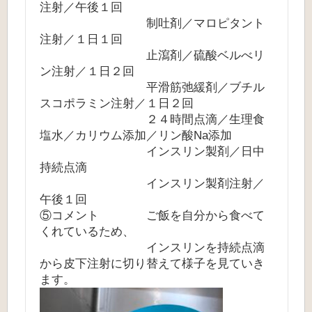
注射／午後１回
制吐剤／マロピタント
注射／１日１回
止瀉剤／硫酸ベルべリ
ン注射／１日２回
平滑筋弛緩剤／ブチル
スコポラミン注射／１日２回
２４時間点滴／生理食
塩水／カリウム添加／リン酸Na添加
インスリン製剤／日中
持続点滴
インスリン製剤注射／
午後１回
⑤コメント ご飯を自分から食べて
くれているため、
インスリンを持続点滴
から皮下注射に切り替えて様子を見ていき
ます。