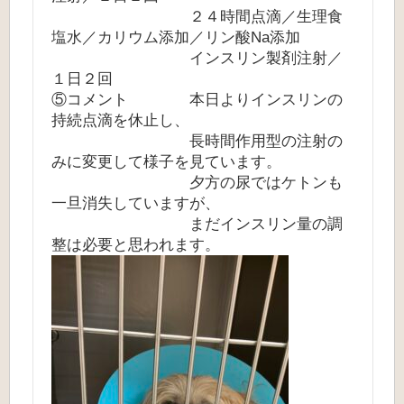
２４時間点滴／生理食
塩水／カリウム添加／リン酸Na添加
インスリン製剤注射／
１日２回
⑤コメント 本日よりインスリンの
持続点滴を休止し、
長時間作用型の注射の
みに変更して様子を見ています。
夕方の尿ではケトンも
一旦消失していますが、
まだインスリン量の調
整は必要と思われます。