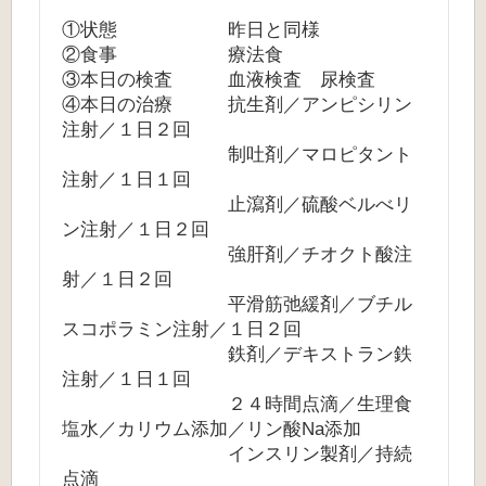
①状態 昨日と同様
②食事 療法食
③本日の検査 血液検査 尿検査
④本日の治療 抗生剤／アンピシリン
注射／１日２回
制吐剤／マロピタント
注射／１日１回
止瀉剤／硫酸ベルべリ
ン注射／１日２回
強肝剤／チオクト酸注
射／１日２回
平滑筋弛緩剤／ブチル
スコポラミン注射／１日２回
鉄剤／デキストラン鉄
注射／１日１回
２４時間点滴／生理食
塩水／カリウム添加／リン酸Na添加
インスリン製剤／持続
点滴