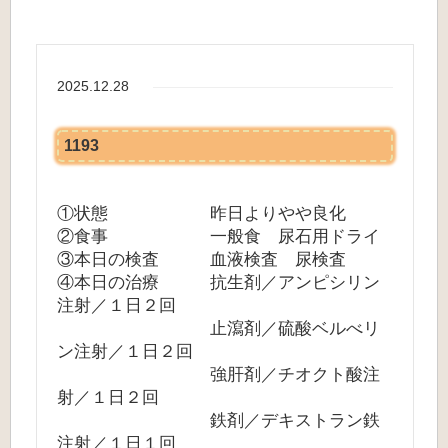
2025.12.28
1193
①状態 昨日よりやや良化
②食事 一般食 尿石用ドライ
③本日の検査 血液検査 尿検査
④本日の治療 抗生剤／アンピシリン
注射／１日２回
止瀉剤／硫酸ベルべリ
ン注射／１日２回
強肝剤／チオクト酸注
射／１日２回
鉄剤／デキストラン鉄
注射／１日１回