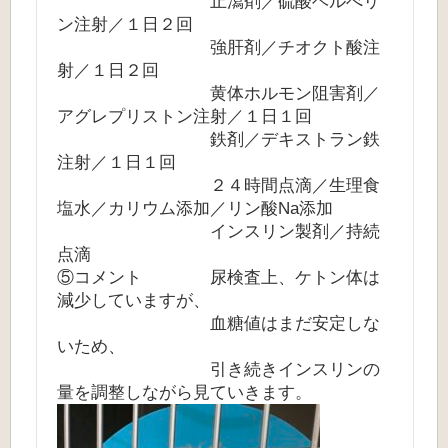
止瀉剤／硫酸ベルべリ
ン注射／１日２回
強肝剤／チオクト酸注
射／１日２回
黄体ホルモン阻害剤／
アグレプリストン注射／１日１回
鉄剤／デキストラン鉄
注射／１日１回
２４時間点滴／生理食
塩水／カリウム添加／リン酸Na添加
インスリン製剤／持続
点滴
⑤コメント 尿検査上、ケトン体は
減少していますが、
血糖値はまだ安定しな
いため、
引き続きインスリンの
量を調整しながら見ていきます。