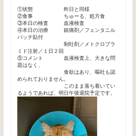
①状態 昨日と同様
②食事 ちゅーる、処方食
③本日の検査 血液検査
④本日の治療 鎮痛剤／フェンタニル
パッチ貼付
制吐剤／メトクロプラ
ミド注射／１日２回
⑤コメント 血液検査上、大きな問
題はなく、
食欲はあり、嘔吐も認
められておりません。
このまま落ち着いてい
るようであれば、明日午後退院予定です。