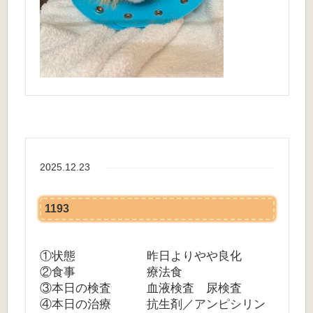
2025.12.23
1193
①状態 昨日よりやや良化
②食事 療法食
③本日の検査 血液検査 尿検査
④本日の治療 抗生剤／アンピシリン