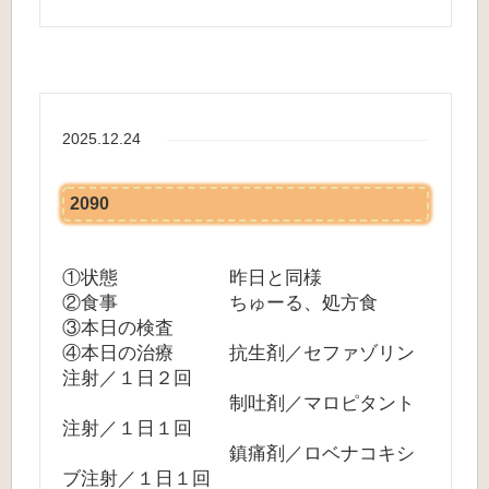
2025.12.24
2090
①状態 昨日と同様
②食事 ちゅーる、処方食
③本日の検査
④本日の治療 抗生剤／セファゾリン
注射／１日２回
制吐剤／マロピタント
注射／１日１回
鎮痛剤／ロベナコキシ
ブ注射／１日１回