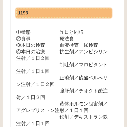
1193
①状態 昨日と同様
②食事 療法食
③本日の検査 血液検査 尿検査
④本日の治療 抗生剤／アンピシリン
注射／１日２回
制吐剤／マロピタント
注射／１日１回
止瀉剤／硫酸ベルべリ
ン注射／１日２回
強肝剤／チオクト酸注
射／１日２回
黄体ホルモン阻害剤／
アグレプリストン注射／１日１回
鉄剤／デキストラン鉄
注射／１日１回