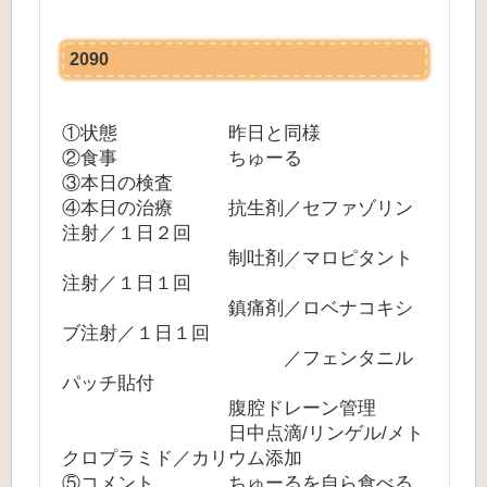
2090
①状態 昨日と同様
②食事 ちゅーる
③本日の検査
④本日の治療 抗生剤／セファゾリン
注射／１日２回
制吐剤／マロピタント
注射／１日１回
鎮痛剤／ロベナコキシ
ブ注射／１日１回
／フェンタニル
パッチ貼付
腹腔ドレーン管理
日中点滴/リンゲル/メト
クロプラミド／カリウム添加
⑤コメント ちゅーるを自ら食べる