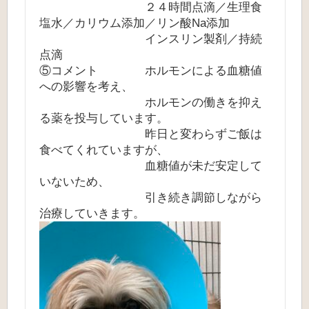
２４時間点滴／生理食
塩水／カリウム添加／リン酸Na添加
インスリン製剤／持続
点滴
⑤コメント ホルモンによる血糖値
への影響を考え、
ホルモンの働きを抑え
る薬を投与しています。
昨日と変わらずご飯は
食べてくれていますが、
血糖値が未だ安定して
いないため、
引き続き調節しながら
治療していきます。