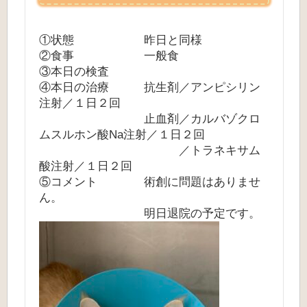
①状態 昨日と同様
②食事 一般食
③本日の検査
④本日の治療 抗生剤／アンピシリン
注射／１日２回
止血剤／カルバゾクロ
ムスルホン酸Na注射／１日２回
／トラネキサム
酸注射／１日２回
⑤コメント 術創に問題はありませ
ん。
明日退院の予定です。