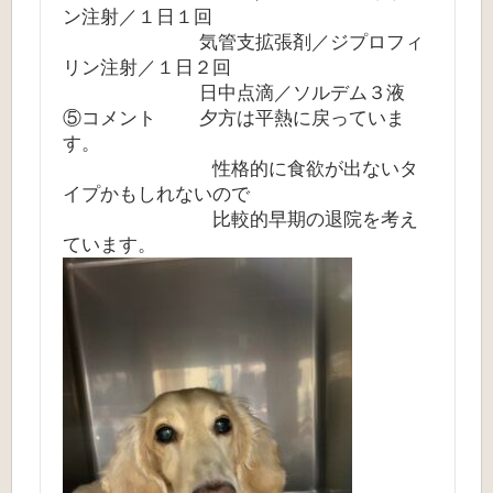
ン注射／１日１回
気管支拡張剤／ジプロフィ
リン注射／１日２回
日中点滴／ソルデム３液
⑤コメント 夕方は平熱に戻っていま
す。
性格的に食欲が出ないタ
イプかもしれないので
比較的早期の退院を考え
ています。