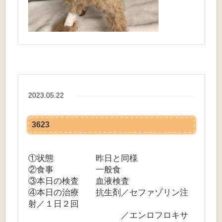
2023.05.22
3623
①状態 昨日と同様
②食事 一般食
③本日の検査 血液検査
④本日の治療 抗生剤／セファゾリン注
射／１日２回
／エンロフロキサ