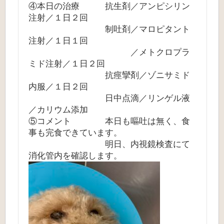
④本日の治療 抗生剤／アンピシリン
注射／１日２回
制吐剤／マロピタント
注射／１日１回
／メトクロプラ
ミド注射／１日２回
抗痙攣剤／ゾニサミド
内服／１日２回
日中点滴／リンゲル液
／カリウム添加
⑤コメント 本日も嘔吐は無く、食
事も完食できています。
明日、内視鏡検査にて
消化管内を確認します。