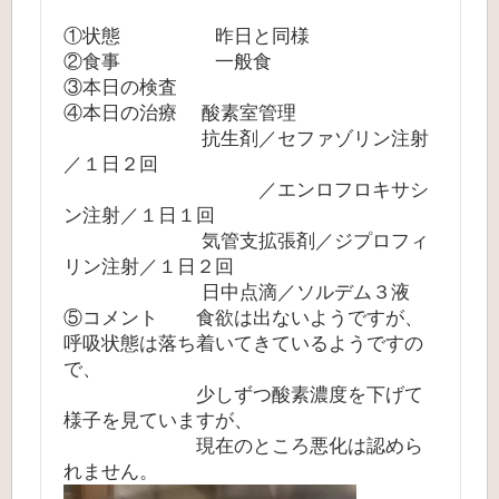
①状態 昨日と同様
②食事 一般食
③本日の検査
④本日の治療 酸素室管理
抗生剤／セファゾリン注射
／１日２回
／エンロフロキサシ
ン注射／１日１回
気管支拡張剤／ジプロフィ
リン注射／１日２回
日中点滴／ソルデム３液
⑤コメント 食欲は出ないようですが、
呼吸状態は落ち着いてきているようですの
で、
少しずつ酸素濃度を下げて
様子を見ていますが、
現在のところ悪化は認めら
れません。