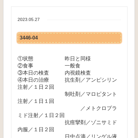
2023.05.27
3446-04
①状態 昨日と同様
②食事 一般食
③本日の検査 内視鏡検査
④本日の治療 抗生剤／アンピシリン
注射／１日２回
制吐剤／マロピタント
注射／１日１回
／メトクロプラ
ミド注射／１日２回
抗痙攣剤／ゾニサミド
内服／１日２回
日中点滴／リンゲル液