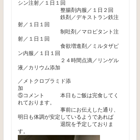
シン注射／１日１回
整腸剤内服／１日２回
鉄剤／デキストラン鉄注
射／１日１回
制吐剤／マロピタント注
射／１日１回
食欲増進剤／ミルタザピ
ン内服／１日１回
２４時間点滴／リンゲル
液／カリウム添加
／メトクロプラミド添
加
⑤コメント 本日もご飯は完食してく
れております。
事前にお伝えした通り、
明日も体調が安定しているようであれば
退院を予定しておりま
す。