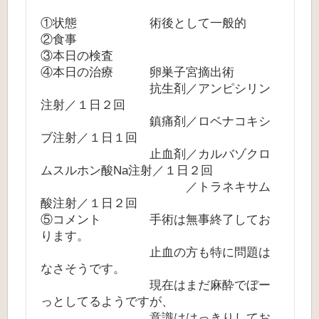
①状態 術後として一般的
②食事
③本日の検査
④本日の治療 卵巣子宮摘出術
抗生剤／アンピシリン
注射／１日２回
鎮痛剤／ロベナコキシ
ブ注射／１日１回
止血剤／カルバゾクロ
ムスルホン酸Na注射／１日２回
／トラネキサム
酸注射／１日２回
⑤コメント 手術は無事終了してお
ります。
止血の方も特に問題は
なさそうです。
現在はまだ麻酔でぼー
っとしてるようですが、
意識ははっきりしてお