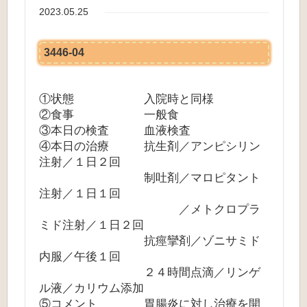
2023.05.25
3446-04
①状態 入院時と同様
②食事 一般食
③本日の検査 血液検査
④本日の治療 抗生剤／アンピシリン
注射／１日２回
制吐剤／マロピタント
注射／１日１回
／メトクロプラ
ミド注射／１日２回
抗痙攣剤／ゾニサミド
内服／午後１回
２４時間点滴／リンゲ
ル液／カリウム添加
⑤コメント 胃腸炎に対し治療を開