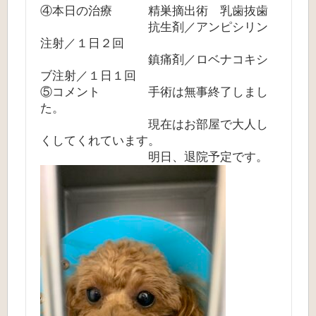
④本日の治療 精巣摘出術 乳歯抜歯
抗生剤／アンピシリン
注射／１日２回
鎮痛剤／ロベナコキシ
ブ注射／１日１回
⑤コメント 手術は無事終了しまし
た。
現在はお部屋で大人し
くしてくれています。
明日、退院予定です。