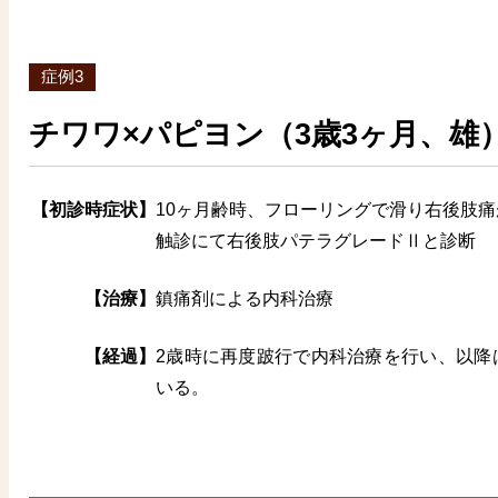
症例3
チワワ×パピヨン（3歳3ヶ月、雄
【初診時症状】
10ヶ月齢時、フローリングで滑り右後肢
触診にて右後肢パテラグレードⅡと診断
【治療】
鎮痛剤による内科治療
【経過】
2歳時に再度跛行で内科治療を行い、以降
いる。