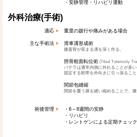
・安静管理・リハビリ運動
外科治療(手術)
適応
重度の跛行や痛みがある場合
主な手術法
滑車溝形成術
膝蓋骨が収まる溝を深く作る。
脛骨粗面転位術
(Tibial Tuberosity Tr
パテラは通常内側に外れることが多い
固定する靭帯を外向きに引っ張ること
関節包縫縮
関節を覆う膜を縫い縮めることで、膝
術後管理
・6～8週間の安静
・リハビリ
・レントゲンによる定期チェッ