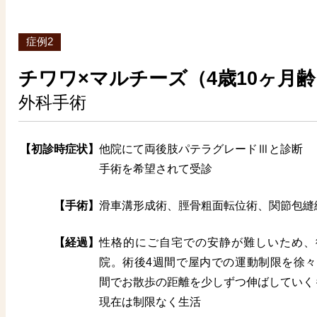
症例2
チワワ×マルチーズ（4歳10ヶ月
外科手術
【初診時症状】
他院にて両後肢パテラグレードⅢと診断
手術を希望されて受診
【手術】
滑車溝形成術、脛骨粗面転位術、関節包縫
【経過】
性格的にご自宅での安静が難しいため、
院。術後4週間で屋内での運動制限を徐々
間でお散歩の距離を少しずつ伸ばしていく
現在は制限なく生活