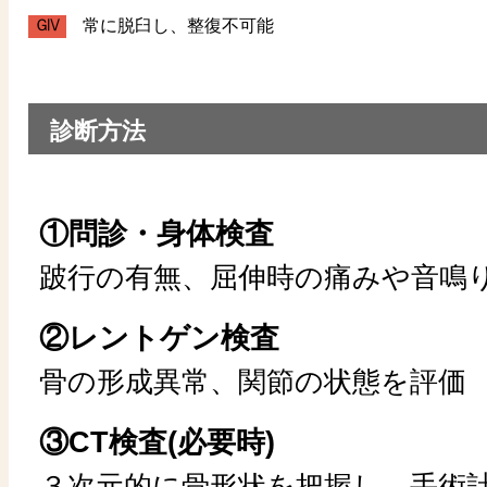
ＧⅣ
常に脱臼し、整復不可能
診断方法
①問診・身体検査
跛行の有無、屈伸時の痛みや音鳴
②レントゲン検査
骨の形成異常、関節の状態を評価
③CT検査(必要時)
３次元的に骨形状を把握し、手術