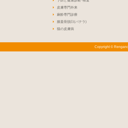
予防と健康診断･検査
皮膚専門外来
麻酔専門診療
膝蓋骨脱臼(パテラ)
猫の皮膚病
Copyright © Renganoi