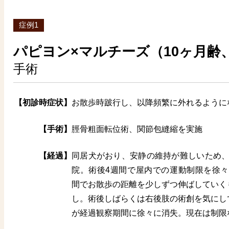
症例1
パピヨン×マルチーズ（10ヶ月齢
手術
【初診時症状】
お散歩時跛行し、以降頻繁に外れるように
【手術】
脛骨粗面転位術、関節包縫縮を実施
【経過】
同居犬がおり、安静の維持が難しいため、
院。術後4週間で屋内での運動制限を徐々
間でお散歩の距離を少しずつ伸ばしていく
し。術後しばらくは右後肢の術創を気にし
が経過観察期間に徐々に消失。現在は制限