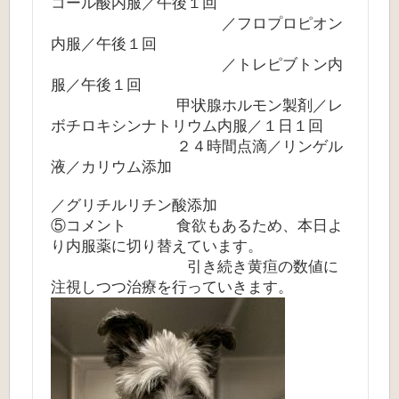
コール酸内服／午後１回
／フロプロピオン
内服／午後１回
／トレピブトン内
服／午後１回
甲状腺ホルモン製剤／レ
ボチロキシンナトリウム内服／１日１回
２４時間点滴／リンゲル
液／カリウム添加
／グリチルリチン酸添加
⑤コメント 食欲もあるため、本日よ
り内服薬に切り替えています。
引き続き黄疸の数値に
注視しつつ治療を行っていきます。