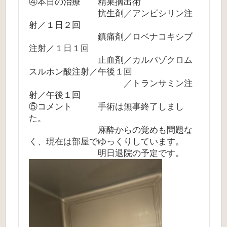
④本日の治療 精巣摘出術
抗生剤／アンピシリン注
射／１日２回
鎮痛剤／ロベナコキシブ
注射／１日１回
止血剤／カルバゾクロム
スルホン酸注射／午後１回
／トランサミン注
射／午後１回
⑤コメント 手術は無事終了しまし
た。
麻酔からの覚めも問題な
く、現在は部屋でゆっくりしています。
明日退院の予定です。