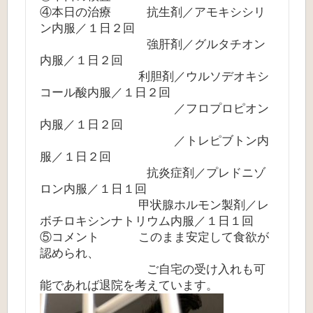
④本日の治療 抗生剤／アモキシシリ
ン内服／１日２回
強肝剤／グルタチオン
内服／１日２回
利胆剤／ウルソデオキシ
コール酸内服／１日２回
／フロプロピオン
内服／１日２回
／トレピブトン内
服／１日２回
抗炎症剤／プレドニゾ
ロン内服／１日１回
甲状腺ホルモン製剤／レ
ボチロキシンナトリウム内服／１日１回
⑤コメント このまま安定して食欲が
認められ、
ご自宅の受け入れも可
能であれば退院を考えています。