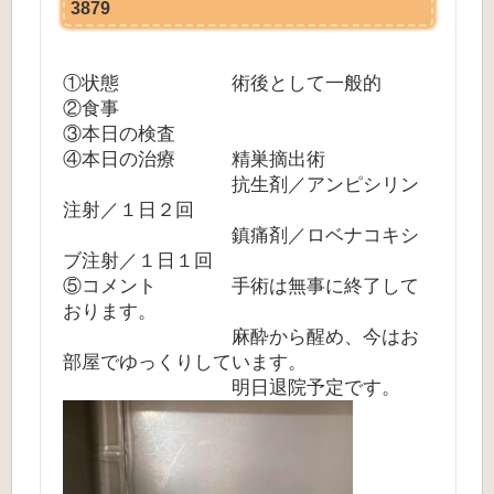
3879
①状態 術後として一般的
②食事
③本日の検査
④本日の治療 精巣摘出術
抗生剤／アンピシリン
注射／１日２回
鎮痛剤／ロベナコキシ
ブ注射／１日１回
⑤コメント 手術は無事に終了して
おります。
麻酔から醒め、今はお
部屋でゆっくりしています。
明日退院予定です。