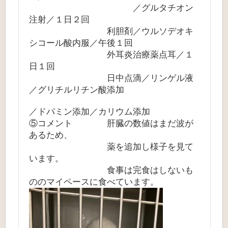
／グルタチオン
注射／１日２回
利胆剤／ウルソデオキ
シコール酸内服／午後１回
外耳炎治療薬点耳／１
日１回
日中点滴／リンゲル液
／グリチルリチン酸添加
／ドパミン添加／カリウム添加
⑤コメント 肝臓の数値はまだ波が
あるため、
薬を追加し様子を見て
います。
食事は完食はしないも
ののマイペースに食べています。