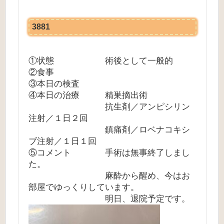
3881
①状態 術後として一般的
②食事
③本日の検査
④本日の治療 精巣摘出術
抗生剤／アンピシリン
注射／１日２回
鎮痛剤／ロベナコキシ
ブ注射／１日１回
⑤コメント 手術は無事終了しまし
た。
麻酔から醒め、今はお
部屋でゆっくりしています。
明日、退院予定です。