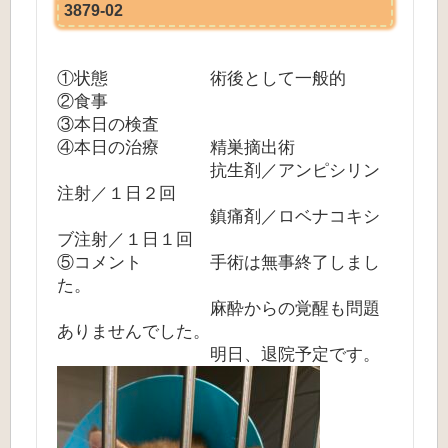
3879-02
①状態 術後として一般的
②食事
③本日の検査
④本日の治療 精巣摘出術
抗生剤／アンピシリン
注射／１日２回
鎮痛剤／ロベナコキシ
ブ注射／１日１回
⑤コメント 手術は無事終了しまし
た。
麻酔からの覚醒も問題
ありませんでした。
明日、退院予定です。