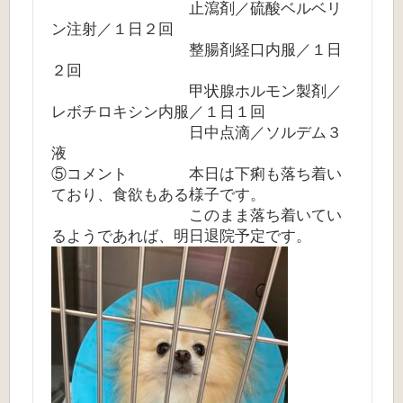
止瀉剤／硫酸ベルベリ
ン注射／１日２回
整腸剤経口内服／１日
２回
甲状腺ホルモン製剤／
レボチロキシン内服／１日１回
日中点滴／ソルデム３
液
⑤コメント 本日は下痢も落ち着い
ており、食欲もある様子です。
このまま落ち着いてい
るようであれば、明日退院予定です。