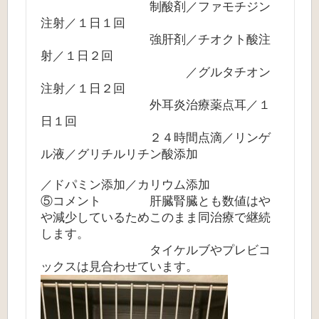
制酸剤／ファモチジン
注射／１日１回
強肝剤／チオクト酸注
射／１日２回
／グルタチオン
注射／１日２回
外耳炎治療薬点耳／１
日１回
２４時間点滴／リンゲ
ル液／グリチルリチン酸添加
／ドパミン添加／カリウム添加
⑤コメント 肝臓腎臓とも数値はや
や減少しているためこのまま同治療で継続
します。
タイケルブやプレビコ
ックスは見合わせています。