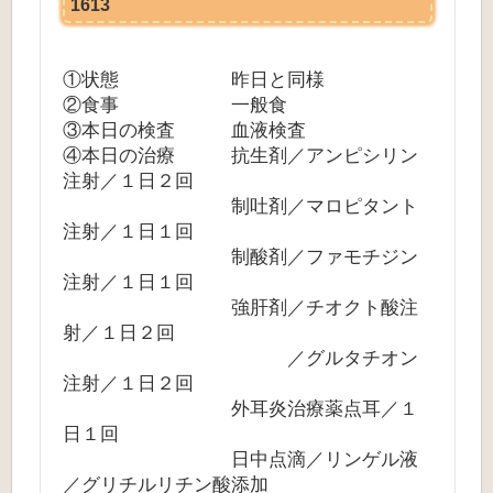
1613
①状態 昨日と同様
②食事 一般食
③本日の検査 血液検査
④本日の治療 抗生剤／アンピシリン
注射／１日２回
制吐剤／マロピタント
注射／１日１回
制酸剤／ファモチジン
注射／１日１回
強肝剤／チオクト酸注
射／１日２回
／グルタチオン
注射／１日２回
外耳炎治療薬点耳／１
日１回
日中点滴／リンゲル液
／グリチルリチン酸添加