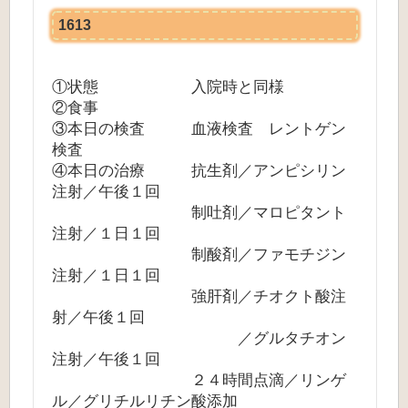
1613
①状態 入院時と同様
②食事
③本日の検査 血液検査 レントゲン
検査
④本日の治療 抗生剤／アンピシリン
注射／午後１回
制吐剤／マロピタント
注射／１日１回
制酸剤／ファモチジン
注射／１日１回
強肝剤／チオクト酸注
射／午後１回
／グルタチオン
注射／午後１回
２４時間点滴／リンゲ
ル／グリチルリチン酸添加