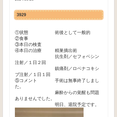
3929
①状態 術後として一般的
②食事
③本日の検査
④本日の治療 精巣摘出術
抗生剤／セフォベシン
注射／１日２回
鎮痛剤／ロベナコキシ
ブ注射／１日１回
⑤コメント 手術は無事終了しまし
た。
麻酔からの覚醒も問題
ありませんでした。
明日、退院予定です。