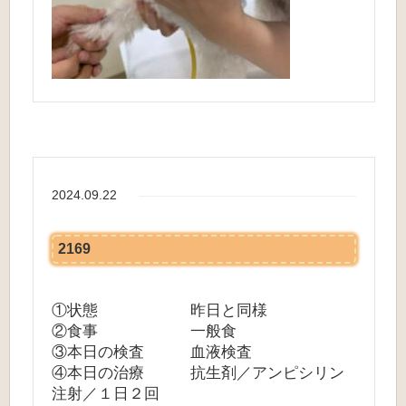
2024.09.22
2169
①状態 昨日と同様
②食事 一般食
③本日の検査 血液検査
④本日の治療 抗生剤／アンピシリン
注射／１日２回