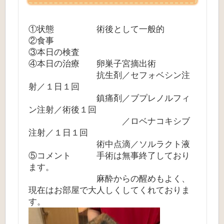
①状態 術後として一般的
②食事
③本日の検査
④本日の治療 卵巣子宮摘出術
抗生剤／セフォベシン注
射／１日１回
鎮痛剤／ブプレノルフィ
ン注射／術後１回
／ロベナコキシブ
注射／１日１回
術中点滴／ソルラクト液
⑤コメント 手術は無事終了しており
ます。
麻酔からの醒めもよく、
現在はお部屋で大人しくしてくれておりま
す。