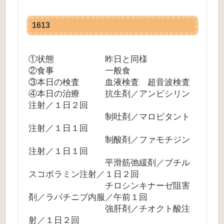
1613
①状態 昨日と同様
②食事 一般食
③本日の検査 血液検査 超音波検査
④本日の治療 抗生剤／アンピシリン
注射／１日２回
制吐剤／マロピタント
注射／１日１回
制酸剤／ファモチジン
注射／１日１回
平滑筋弛緩剤／ブチル
スコポラミン注射／１日２回
チロシンキナーゼ阻害
剤／ラパチニブ内服／午前１回
強肝剤／チオクト酸注
射／１日２回