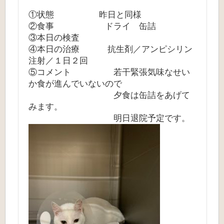
①状態 昨日と同様
②食事 ドライ 缶詰
③本日の検査
④本日の治療 抗生剤／アンピシリン
注射／１日２回
⑤コメント 若干緊張気味なせい
か食が進んでいないので
夕食は缶詰をあげて
みます。
明日退院予定です。