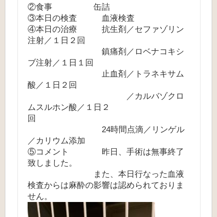
②食事 缶詰
③本日の検査 血液検査
④本日の治療 抗生剤／セファゾリン
注射／１日２回
鎮痛剤／ロベナコキシ
ブ注射／１日１回
止血剤／トラネキサム
酸／１日２回
／カルバゾクロ
ムスルホン酸／１日２
回
24時間点滴／リンゲル
／カリウム添加
⑤コメント 昨日、手術は無事終了
致しました。
また、本日行なった血液
検査からは麻酔の影響は認められておりま
せん。