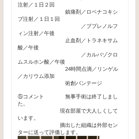
注射／１日２回
鎮痛剤／ロベナコキシ
ブ注射／１日１回
／ブプレノルフ
ィン注射／午後
止血剤／トラネキサム
酸／午後
／カルバゾクロ
ムスルホン酸／午後
24時間点滴／リンゲル
／カリウム添加
術創バンテージ
⑤コメント 無事手術は終了しまし
た。
現在部屋で大人しくして
います。
摘出した組織は外部セン
ターに送って評価します。