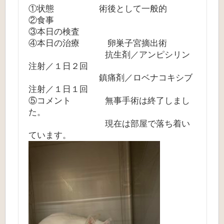
①状態 術後として一般的
②食事
③本日の検査
④本日の治療 卵巣子宮摘出術
抗生剤／アンピシリン
注射／１日２回
鎮痛剤／ロベナコキシブ
注射／１日１回
⑤コメント 無事手術は終了しまし
た。
現在は部屋で落ち着い
ています。