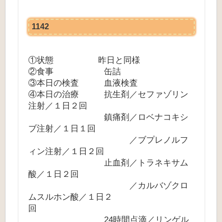
1142
①状態 昨日と同様
②食事 缶詰
③本日の検査 血液検査
④本日の治療 抗生剤／セファゾリン
注射／１日２回
鎮痛剤／ロベナコキシ
ブ注射／１日１回
／ブプレノルフ
ィン注射／１日２回
止血剤／トラネキサム
酸／１日２回
／カルバゾクロ
ムスルホン酸／１日２
回
24時間点滴／リンゲル