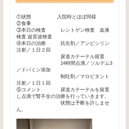
①状態 入院時とほぼ同様
②食事
③本日の検査 レントゲン検査 血液
検査 超音波検査
④本日の治療 抗生剤／アンピシリン
注射／１日２回
尿道カテーテル留置
24時間点滴／ソルデム3
／ドパミン添加
制吐剤／マロピタント
注射／１日１回
⑤コメント 尿道カテーテルを留置
し点滴で腎不全の治療を行っていきます。
状態は予断を許しませ
ん。