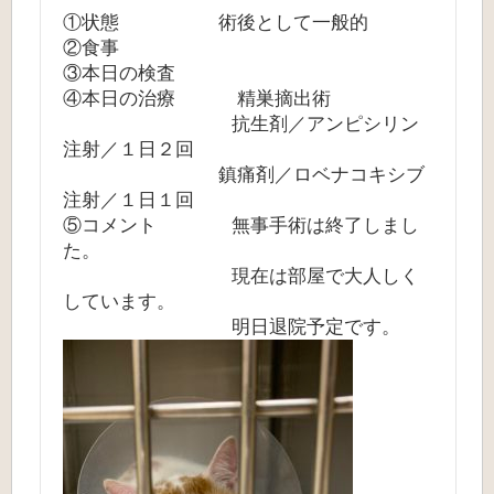
①状態 術後として一般的
②食事
③本日の検査
④本日の治療 精巣摘出術
抗生剤／アンピシリン
注射／１日２回
鎮痛剤／ロベナコキシブ
注射／１日１回
⑤コメント 無事手術は終了しまし
た。
現在は部屋で大人しく
しています。
明日退院予定です。