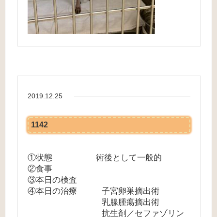
2019.12.25
1142
①状態 術後として一般的
②食事
③本日の検査
④本日の治療 子宮卵巣摘出術
乳腺腫瘍摘出術
抗生剤／セファゾリン