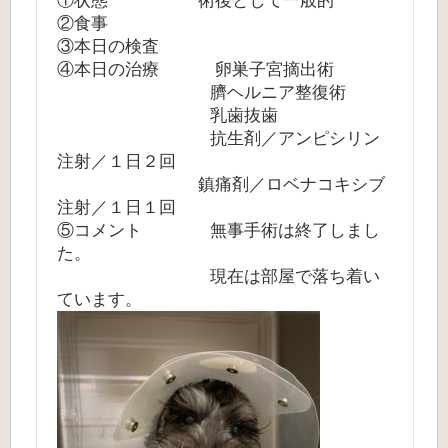
①状態 術後として一般的
②食事
③本日の検査
④本日の治療 卵巣子宮摘出術
臍ヘルニア整復術
乳歯抜歯
抗生剤／アンピシリン
注射／１日２回
鎮痛剤／ロベナコキシブ
注射／１日１回
⑤コメント 無事手術は終了しまし
た。
現在は部屋で落ち着い
ています。