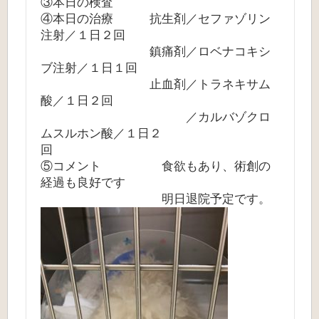
③本日の検査
④本日の治療 抗生剤／セファゾリン
注射／１日２回
鎮痛剤／ロベナコキシ
ブ注射／１日１回
止血剤／トラネキサム
酸／１日２回
／カルバゾクロ
ムスルホン酸／１日２
回
⑤コメント 食欲もあり、術創の
経過も良好です
明日退院予定です。