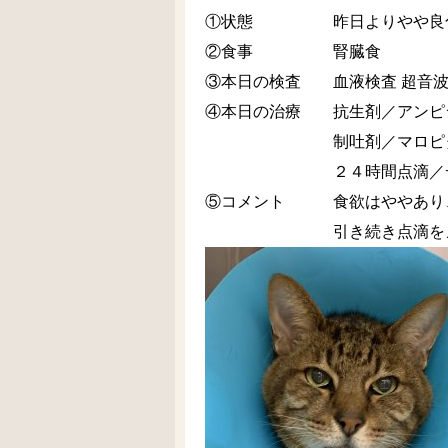
①状態 昨日よりやや良
②食事 腎臓食
③本日の検査 血液検査 超音
④本日の治療 抗生剤／アンピ
制吐剤／マロピタント
２４時間点滴／デノサ
⑤コメント 食欲はややあり、
引き続き点滴をメインと