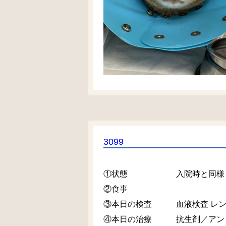
3099
①状態 入院時と同様
②食事
③本日の検査 血液検査 レン
④本日の治療 抗生剤／アンピ