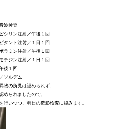
音波検査
シリン注射／午後１回
ト注射／１日１回
ン注射／午後１回
ン注射／１日１回
１回
ルデム
物の所見は認められず、
れましたので、
、明日の造影検査に臨みます。