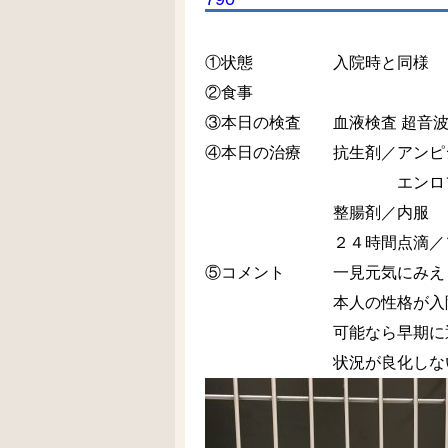
①状態 入院時と同様
②食事
③本日の検査 血液検査 超音波
④本日の治療 抗生剤／アンピ
エンロフロキサシ
整腸剤／内服
２４時間点滴／ソル
⑤コメント 一見元気にみえま
本人の性格が入院向き
可能なら早期に通院治療
状況が良化しないと今は