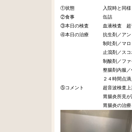
①状態 入院時と同様
②食事 缶詰
③本日の検査 血液検査 超
④本日の治療 抗生剤／アンピ
制吐剤／マロピタン
止瀉剤／スコポラミ
制酸剤／ファモチジ
整腸剤内服／午後
２４時間点滴／ソ
⑤コメント 超音波検査上異
胃腸炎所見が認めら
胃腸炎の治療を行いつつ