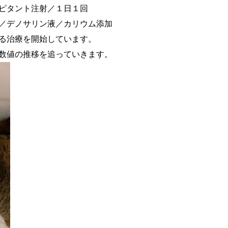
ト注射／１日１回
リン液／カリウム添加
治療を開始しています。
移を追っていきます。