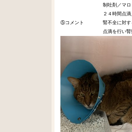
制吐剤／マロピタン
２４時間点滴／デノサ
⑤コメント 腎不全に対する
点滴を行い腎数値の推