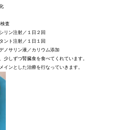
化
波検査
シリン注射／１日２回
注射／１日１回
リン液／カリウム添加
少しずつ腎臓食を食べてくれています。
した治療を行なっていきます。