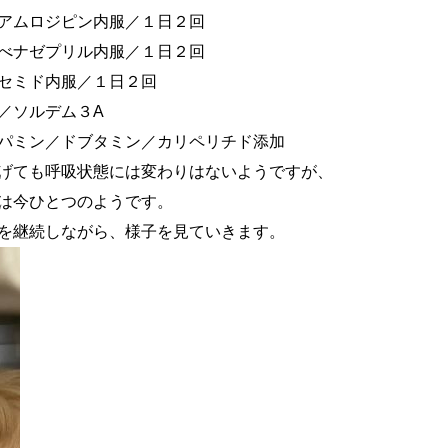
内服／１日２回
内服／１日２回
内服／１日２回
デム３A
ミン／カリペリチド添加
ても呼吸状態には変わりはないようですが、
とつのようです。
がら、様子を見ていきます。