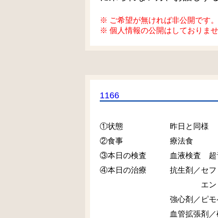
※ ご希望が無ければ非公開です
※ 個人情報の公開はしておりま
1166
①状態 昨日と同様
②食事 療法食
③本日の検査 血液検査 超
④本日の治療 抗生剤／セファ
エンロフロキサシ
強心剤／ピモペンダン
血管拡張剤／硝酸イソ