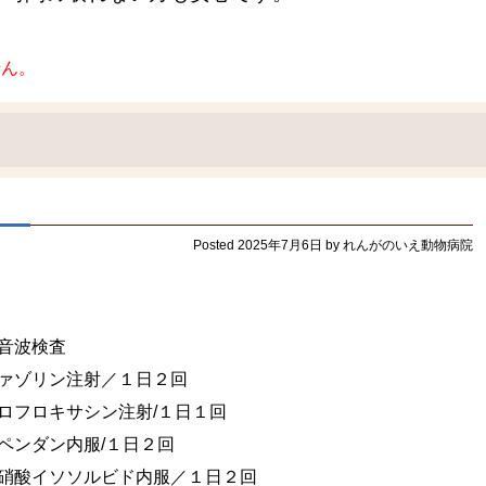
。
せん。
Posted
2025年7月6日
by
れんがのいえ動物病院
音波検査
ゾリン注射／１日２回
ン注射/１日１回
内服/１日２回
ソルビド内服／１日２回