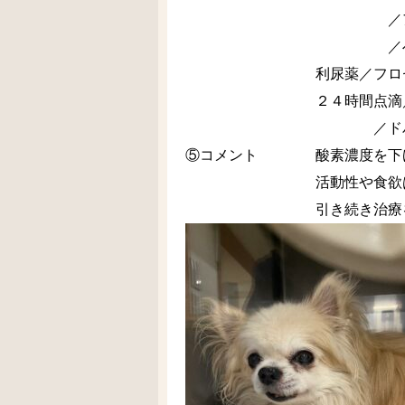
／アムロジピン
／べナゼプリル
利尿薬／フロセミド
２４時間点滴／ソル
／ドパミン／ドブタ
⑤コメント 酸素濃度を下げ
活動性や食欲は今ひ
引き続き治療を継続しな