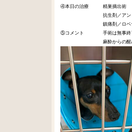
④本日の治療 精巣摘出術
抗生剤／アンピシリ
鎮痛剤／ロベナコキシ
⑤コメント 手術は無事終了
麻酔からの醒めも問題な