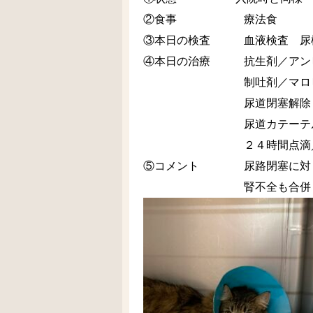
②食事 療法食
③本日の検査 血液検査 尿検
④本日の治療 抗生剤／アンピ
制吐剤／マロピタン
尿道閉塞解除
尿道カテーテル
２４時間点滴／デ
⑤コメント 尿路閉塞に対し
腎不全も合併しているた