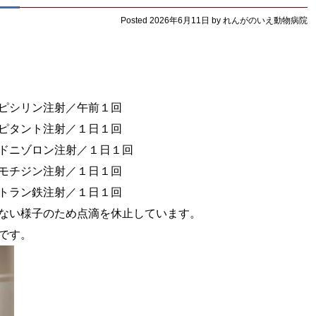
Posted
2026年6月11日
by
れんがのいえ動物病院
シリン注射／午前１回
ト注射／１日１回
ン注射／１日１回
ン注射／１日１回
鉄注射／１日１回
い様子のため点滴を休止しています。
す。