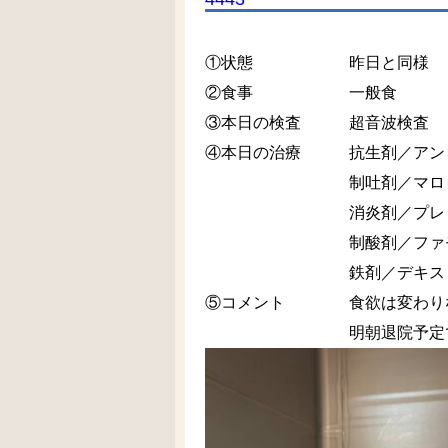
①状態 昨日と同様
②食事 一般食
③本日の検査 超音波検査
④本日の治療 抗生剤／アンピ
制吐剤／マロピタン
消炎剤／プレドニゾロ
制酸剤／ファモチジ
鉄剤／デキストラン
⑤コメント 食欲は変わりな
明朝退院予定で