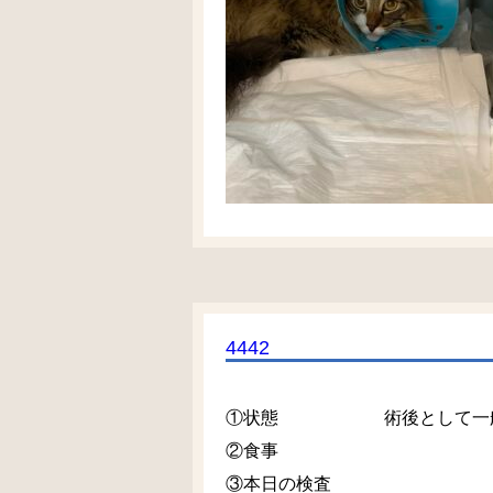
4442
①状態 術後として一
②食事
③本日の検査