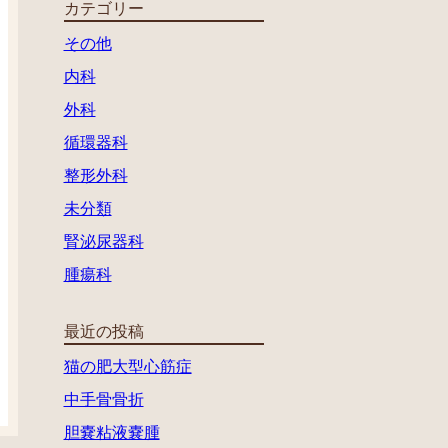
カテゴリー
その他
内科
外科
循環器科
整形外科
未分類
腎泌尿器科
腫瘍科
最近の投稿
猫の肥大型心筋症
中手骨骨折
胆嚢粘液嚢腫