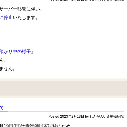
サーバー移管に伴い、
に停止
いたします。
預かり中の様子
』
ん。
ません。
て
Posted
2023年2月13日
by
れんがのいえ動物病院
19日(日)は看護師国家試験のため